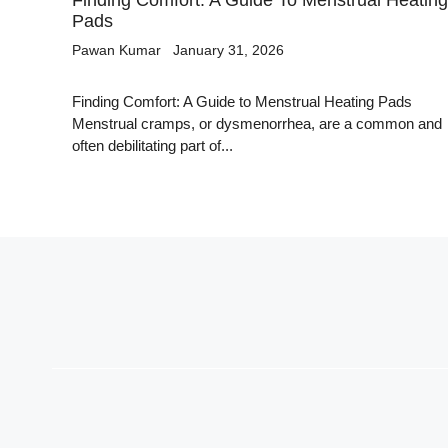
Finding Comfort: A Guide To Menstrual Heating
Pads
Pawan Kumar
January 31, 2026
Finding Comfort: A Guide to Menstrual Heating Pads
Menstrual cramps, or dysmenorrhea, are a common and
often debilitating part of...